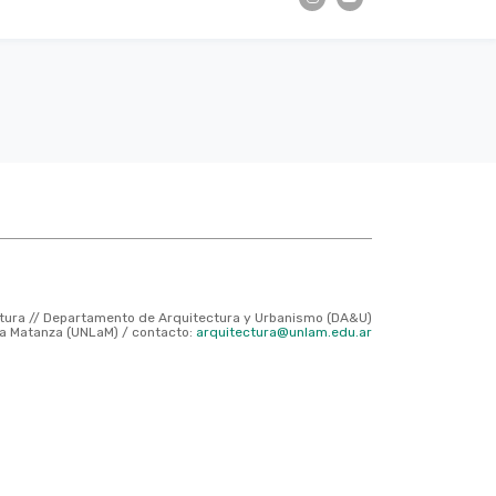
ctura // Departamento de Arquitectura y Urbanismo (DA&U)
La Matanza (UNLaM) / contacto:
arquitectura@unlam.edu.ar