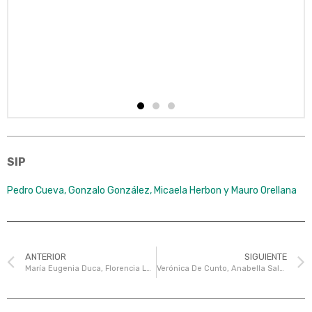
SIP
Pedro Cueva, Gonzalo González, Micaela Herbon y Mauro Orellana
ANTERIOR
SIGUIENTE
María Eugenia Duca, Florencia Leiva, Melina Belén Nicolosi y Nina Puyssegur
Verónica De Cunto, Anabella Salome Romero, Matías Varano y Facundo Sarmoria