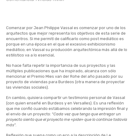
Comenzar por Jean Philippe Vassal es comenzar por uno de los
arquitectos que mejor representa los objetivos de esta serie de
encuentros. Si me permití de calificarlo como post mediático es
porque en una época en el que el excesivo exhibicionismo
mediático; en Vassal su producción arquitectónica más allá de lo
estilístico va a lo esencial,
No hace falta repetir la importancia de sus proyectos y las
múltiples publicaciones que ha inspirado, alcanza con sólo
mencionar el Premio Mies van der Rohe del año pasado por su
proyecto de viviendas para Burdeos (otra manera de proyectar
las viviendas sociales).
En cambio, quisiera compartir un testimonio personal de Vassal
(con quien enseñé en Burdeos y en Versalles). Es una reflexión
que me confió cuando estábamos celebrando la impresión final y
el envío de un proyecto: “
Cada vez que tengo que entregar un
proyecto siento que el proyecto me
«
pide
»
que lo continúe todavía
más
”.
Reflexión que suena como un eco a la descripción de Le