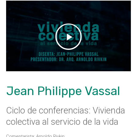
Play
-1:20:07
Play
Mute
Settings
Enter
fulls
Jean Philippe Vassal
Ciclo de conferencias: Vivienda
colectiva al servicio de la vida
Comentarista: Arnoldo Rivkin